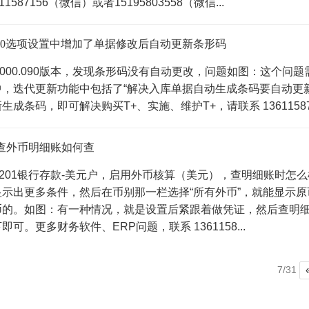
1587156（微信）或者15195803558（微信...
9.0选项设置中增加了单据修改后自动更新条形码
000.000.090版本，发现条形码没有自动更改，问题如图：这个问题需
中，迭代更新功能中包括了“解决入库单据自动生成条码要自动更
生成条码，即可解决购买T+、实施、维护T+，请联系 136115871
查外币明细账如何查
0201银行存款-美元户，启用外币核算（美元），查明细账时
显示出更多条件，然后在币别那一栏选择“所有外币”，就能显示
币的。如图：有一种情况，就是设置后紧跟着做凭证，然后查明
可。更多财务软件、ERP问题，联系 1361158...
7/31