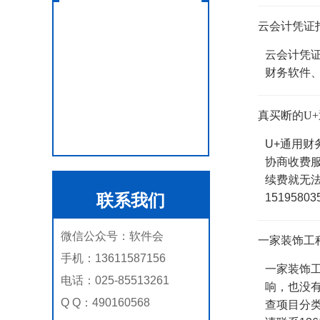
云会计凭证
云会计凭证
财务软件、进
真买断的U
U+通用
协商收费
续费就无法
联系我们
1519580
微信公众号：软件会
一家装饰工
手机：13611587156
一家装饰
电话：025-85513261
响，也没
Q Q：490160568
查项目分