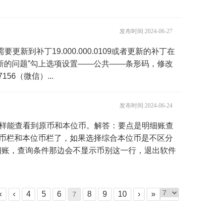
发布时间:2024-06-27
要更新到补丁19.000.000.0109或者更新的补丁在
新的问题”勾上选项设置——公共——条形码，修改
56（微信）...
发布时间:2024-06-24
怎么样能查看到原币和本位币。解答：要点是明细账查
原币栏和本位币栏了，如果选择综合本位币是不区分
细账，查询条件那边会不显示币别这一行，退出软件
«
‹
4
5
6
8
9
10
›
»
7