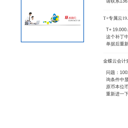
请联系1361
T+专属云1
T+ 19.
这个补丁
单据后重新
金蝶云会计
问题：10
询条件中
原币本位
重新进一下即